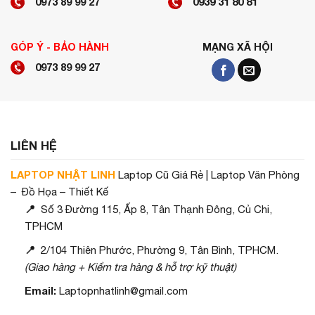
0973 89 99 27
0939 31 80 81
GÓP Ý - BẢO HÀNH
MẠNG XÃ HỘI
0973 89 99 27
LIÊN HỆ
LAPTOP NHẬT LINH
Laptop Cũ Giá Rẻ | Laptop Văn Phòng
– Đồ Họa – Thiết Kế
📍
Số 3 Đường 115, Ấp 8, Tân Thạnh Đông, Củ Chi,
TPHCM
📍
2/104 Thiên Phước, Phường 9, Tân Bình, TPHCM.
(Giao hàng + Kiểm tra hàng & hỗ trợ kỹ thuật)
Email:
Laptopnhatlinh@gmail.com