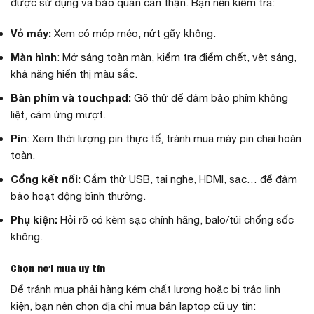
được sử dụng và bảo quản cẩn thận. Bạn nên kiểm tra:
Vỏ máy:
Xem có móp méo, nứt gãy không.
Màn hình
: Mở sáng toàn màn, kiểm tra điểm chết, vệt sáng,
khả năng hiển thị màu sắc.
Bàn phím và touchpad:
Gõ thử để đảm bảo phím không
liệt, cảm ứng mượt.
Pin
: Xem thời lượng pin thực tế, tránh mua máy pin chai hoàn
toàn.
Cổng kết nối:
Cắm thử USB, tai nghe, HDMI, sạc… để đảm
bảo hoạt động bình thường.
Phụ kiện:
Hỏi rõ có kèm sạc chính hãng, balo/túi chống sốc
không.
Chọn nơi mua uy tín
Để tránh mua phải hàng kém chất lượng hoặc bị tráo linh
kiện, bạn nên chọn địa chỉ mua bán laptop cũ uy tín: