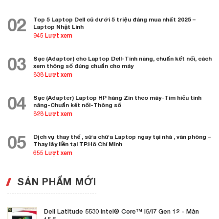
02
Top 5 Laptop Dell cũ dưới 5 triệu đáng mua nhất 2025 –
Laptop Nhật Linh
945 Lượt xem
03
Sạc (Adaptor) cho Laptop Dell-Tính năng, chuẩn kết nối, cách
xem thông số đúng chuẩn cho máy
838 Lượt xem
04
Sạc (Adapter) Laptop HP hàng Zin theo máy-Tìm hiểu tính
năng-Chuẩn kết nối-Thông số
828 Lượt xem
05
Dịch vụ thay thế , sửa chữa Laptop ngay tại nhà , văn phòng –
Thay lấy liền tại TP.Hồ Chí Minh
655 Lượt xem
SẢN PHẨM MỚI
Dell Latitude 5530 Intel®️ Core™️ i5/i7 Gen 12 - Màn
15.6