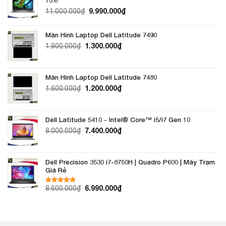
9.990.000
₫
11.000.000
₫
Màn Hình Laptop Dell Latitude 7490
Giá
Giá
1.300.000
₫
1.900.000
₫
gốc
hiện
là:
tại
1.900.000₫.
là:
Màn Hình Laptop Dell Latitude 7480
1.300.000₫.
Giá
Giá
1.200.000
₫
1.600.000
₫
gốc
hiện
là:
tại
1.600.000₫.
là:
Dell Latitude 5410 - Intel®️ Core™️ i5/i7 Gen 10
1.200.000₫.
7.400.000
₫
8.000.000
₫
Dell Precision 3530 i7-8750H | Quadro P600 | Máy Trạm
Giá Rẻ
6.990.000
₫
8.600.000
₫
Được xếp
hạng
5.00
5 sao