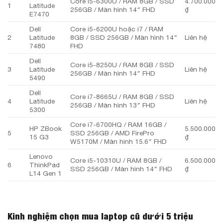
Core i5-6300U / RAM 8GB / SSD
4.700.000
1
Latitude
256GB / Màn hình 14″ FHD
₫
E7470
Dell
Core i5-6200U hoặc i7 / RAM
2
Latitude
8GB / SSD 256GB / Màn hình 14″
Liên hệ
7480
FHD
Dell
Core i5-8250U / RAM 8GB / SSD
3
Latitude
Liên hệ
256GB / Màn hình 14″ FHD
5490
Dell
Core i7-8665U / RAM 8GB / SSD
4
Latitude
Liên hệ
256GB / Màn hình 13″ FHD
5300
Core i7-6700HQ / RAM 16GB /
HP ZBook
5.500.000
5
SSD 256GB / AMD FirePro
15 G3
₫
W5170M / Màn hình 15.6″ FHD
Lenovo
Core i5-10310U / RAM 8GB /
6.500.000
6
ThinkPad
SSD 256GB / Màn hình 14″ FHD
₫
L14 Gen 1
Kinh nghiệm chọn mua laptop cũ dưới 5 triệu