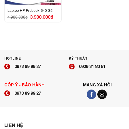
Laptop HP Probook 640 G2
Giá
Giá
3.900.000
₫
4.900.000
₫
gốc
hiện
là:
tại
4.900.000₫.
là:
3.900.000₫.
HOTLINE
KỸ THUẬT
0973 89 99 27
0939 31 80 81
GÓP Ý - BẢO HÀNH
MẠNG XÃ HỘI
0973 89 99 27
LIÊN HỆ