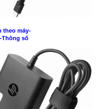
n theo máy-
i-Thông số