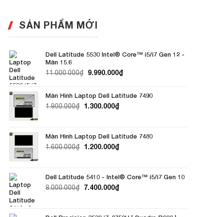
SẢN PHẨM MỚI
Dell Latitude 5530 Intel®️ Core™️ i5/i7 Gen 12 -
Màn 15.6
9.990.000
₫
11.000.000
₫
Màn Hình Laptop Dell Latitude 7490
Giá
Giá
1.300.000
₫
1.900.000
₫
gốc
hiện
là:
tại
1.900.000₫.
là:
Màn Hình Laptop Dell Latitude 7480
1.300.000₫.
Giá
Giá
1.200.000
₫
1.600.000
₫
gốc
hiện
là:
tại
1.600.000₫.
là:
Dell Latitude 5410 - Intel®️ Core™️ i5/i7 Gen 10
1.200.000₫.
7.400.000
₫
8.000.000
₫