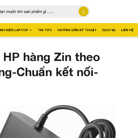
:
INH KIỆN LAPTOP
TIN TỨC
HƯỚNG DẪN KỸ THUẬT
DỊCH VỤ
LIÊN HỆ
 HP hàng Zin theo
ng-Chuẩn kết nối-