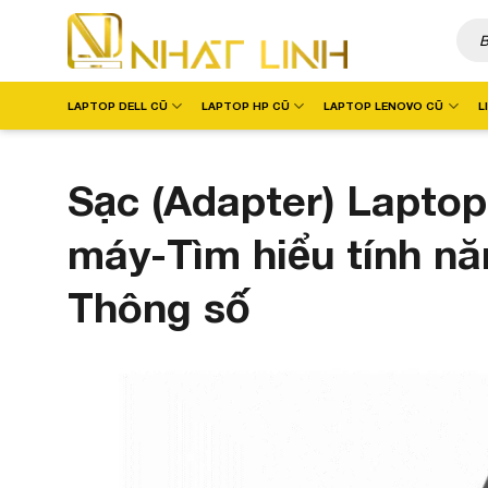
Chuyển
Tìm
đến
kiếm
nội
dung
LAPTOP DELL CŨ
LAPTOP HP CŨ
LAPTOP LENOVO CŨ
L
Sạc (Adapter) Laptop
máy-Tìm hiểu tính nă
Thông số