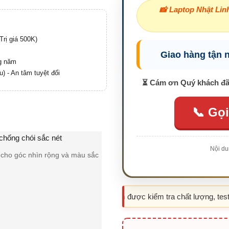
📸 Laptop Nhật Linh
rị giá 500K)
Giao hàng tận 
ng năm
u) - An tâm tuyệt đối
⏳ Cám ơn Quý khách đã 
📞 Gọi
Nội du
 cho góc nhìn rộng và màu sắc
Cận cảnh bàn phím Fullsize với h
à đồ họa 2D
✦
Sản phẩm được kiểm tra chất lượng, test kỹ trước 