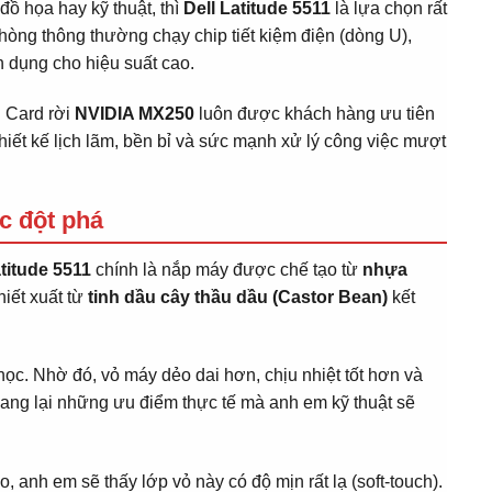
ồ họa hay kỹ thuật, thì
Dell Latitude 5511
là lựa chọn rất
òng thông thường chạy chip tiết kiệm điện (dòng U),
 dụng cho hiệu suất cao.
ị Card rời
NVIDIA MX250
luôn được khách hàng ưu tiên
hiết kế lịch lãm, bền bỉ và sức mạnh xử lý công việc mượt
ọc đột phá
atitude 5511
chính là nắp máy được chế tạo từ
nhựa
hiết xuất từ
tinh dầu cây thầu dầu (Castor Bean)
kết
học. Nhờ đó, vỏ máy dẻo dai hơn, chịu nhiệt tốt hơn và
mang lại những ưu điểm thực tế mà anh em kỹ thuật sẽ
, anh em sẽ thấy lớp vỏ này có độ mịn rất lạ (soft-touch).