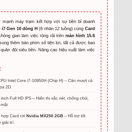
mạnh máy trạm kết hợp với sự bền bỉ doanh
 i7 Gen 10 dòng H
(6 nhân 12 luồng) cùng
Card
hông gian làm việc rộng rãi trên
màn hình 15.6
sung thêm bàn phím số tiện lợi, tất cả được bao
 quân đội siêu bền. Nâng cao hiệu suất làm việc
:
PU Intel Core i7-10850H (Chip H) – Cân mượt cả
ọa 2D.
inch Full HD IPS – Hiển thị sắc nét, chống chói,
 mắt.
 hợp Card rời
Nvidia MX250 2GB
– Hỗ trợ tốt
iải trí.