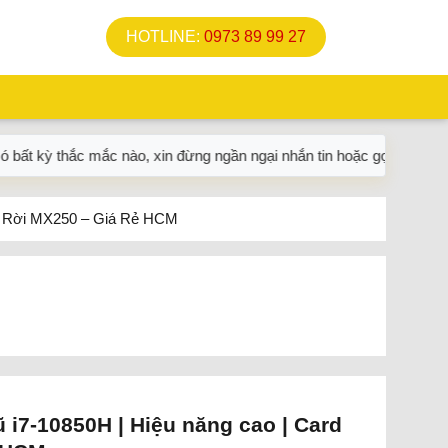
HOTLINE:
0973 89 99 27
ắc nào, xin đừng ngần ngại nhắn tin hoặc gọi điện ngay cho shop n
ard Rời MX250 – Giá Rẻ HCM
ũ i7-10850H | Hiệu năng cao | Card