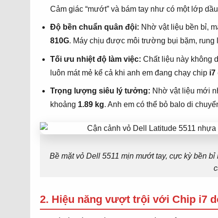
Cảm giác “mướt” và bám tay như có một lớp dầu
Độ bền chuẩn quân đội:
Nhờ vật liệu bền bỉ, m
810G
. Máy chịu được môi trường bụi bặm, rung 
Tối ưu nhiệt độ làm việc:
Chất liệu này không d
luôn mát mẻ kể cả khi anh em đang chạy chip
i7
Trọng lượng siêu lý tưởng:
Nhờ vật liệu mới n
khoảng
1.89 kg
. Anh em có thể bỏ balo di chuy
Bề mặt vỏ Dell 5511 mịn mướt tay, cực kỳ bền bỉ 
c
2. Hiệu năng vượt trội với Chip i7