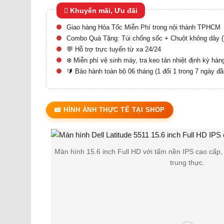
32
Có
Sản phẩm
Khuyến mãi, Ưu đãi
Laptop Dell Cũ
Giao hàng Hỏa Tốc Miễn Phí trong nội thành TPHCM
39
Có
Sản phẩm
Combo Quà Tặng: Túi chống sốc + Chuột không dây (T
Laptop Doanh
💬 Hỗ trợ trực tuyến từ xa 24/24
Nhân
❄️ Miễn phí vệ sinh máy, tra keo tản nhiệt định kỳ hà
22
Có
Sản phẩm
🔰 Bảo hành toàn bộ 06 tháng (1 đổi 1 trong 7 ngày đầ
Laptop Đồ Họa -
Cấu Hình Khủng
12
Có
Sản phẩm
📸 HÌNH ẢNH THỰC TẾ TẠI SHOP
Laptop HP Cũ
2
Có
Sản phẩm
Màn hình 15.6 inch Full HD với tấm nền IPS cao cấp,
Laptop Lenovo
Cũ
trung thực.
6
Có
Sản phẩm
Laptop Lenovo
!
✦
Cấu hình mạnh mẽ, đáp ứng mượt mà mọi tác vụ văn phòng v
Thinkpad L Series
1
Có
Sản phẩm