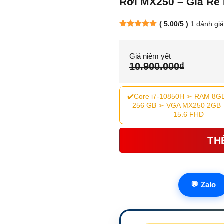
Rời MX250 – Giá Rẻ
( 5.00/5 )
1
đánh giá
5.00
1
trên
5 dựa trên
đánh giá
Giá niêm yết
10.900.000₫
✔️Core i7-10850H ➢ RAM 8G
256 GB ➢ VGA MX250 2GB
15.6 FHD
TH
💬
Zalo