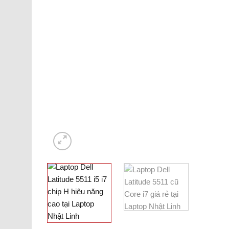
Dell Precision
19
Có
Sản phẩm
HP Elite
1
Có
Sản phẩm
HP ZBook
1
Có
Sản phẩm
Khuyến Mãi
1
Có
Sản phẩm
Laptop Cũ Giá Rẻ
29
Có
Sản phẩm
Laptop cũ giá rẻ
phổ cập tin học
17
Có
Sản phẩm
Laptop Cũ Theo
Yêu Cầu