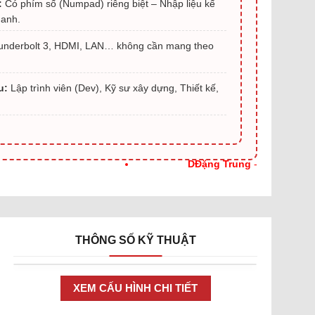
:
Có phím số (Numpad) riêng biệt – Nhập liệu kế
hanh.
nderbolt 3, HDMI, LAN… không cần mang theo
u:
Lập trình viên (Dev), Kỹ sư xây dựng, Thiết kế,
DĐặng Trung
-
(09xxxx9222) đã mua
3
ngày trước
Huỳnh Việt Hồng
-
(09xxxx1206) đã mua
10
THÔNG SỐ KỸ THUẬT
giờ trước (13:24:01)
huỳnh Thị Ngọc Phương
XEM CẤU HÌNH CHI TIẾT
- (09xxxx8970) đã mua
5
ngày trước