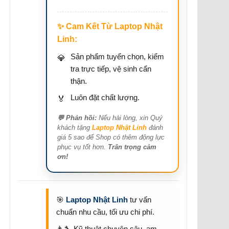
Lê NHất linh
-
(09xxxx3436) đã mua
2
✨ Cam Kết Từ Laptop Nhật
ngày trước
Linh:
Bùi Văn Xô
-
Sản phẩm tuyển chọn, kiểm
💎
(09xxxx0530) đã mua
hôm
tra trực tiếp, vệ sinh cẩn
qua
thận.
Luôn đặt chất lượng.
🏅
💬 Phản hồi:
Nếu hài lòng, xin Quý
khách tặng
Laptop Nhật Linh
đánh
giá 5 sao để Shop có thêm động lực
phục vụ tốt hơn.
Trân trọng cảm
ơn!
🎯
Laptop Nhật Linh
tư vấn
chuẩn nhu cầu, tối ưu chi phí.
👨‍🔧 Kỹ thuật chuyên sâu, am