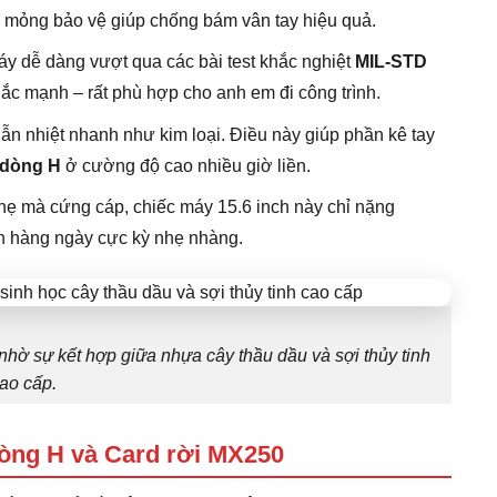
 mỏng bảo vệ giúp chống bám vân tay hiệu quả.
áy dễ dàng vượt qua các bài test khắc nghiệt
MIL-STD
lắc mạnh – rất phù hợp cho anh em đi công trình.
ẫn nhiệt nhanh như kim loại. Điều này giúp phần kê tay
 dòng H
ở cường độ cao nhiều giờ liền.
hẹ mà cứng cáp, chiếc máy 15.6 inch này chỉ nặng
ển hàng ngày cực kỳ nhẹ nhàng.
nhờ sự kết hợp giữa nhựa cây thầu dầu và sợi thủy tinh
ao cấp.
 dòng H và Card rời MX250