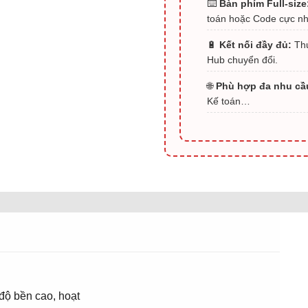
⌨️
Bàn phím Full-size
toán hoặc Code cực n
🔋
Kết nối đầy đủ:
Thu
Hub chuyển đổi.
🌐
Phù hợp đa nhu cầ
Kế toán…
độ bền cao, hoạt