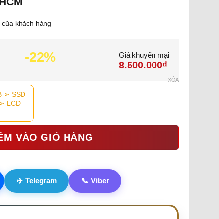
 HCM
 của khách hàng
-22%
Giá khuyến mại
8.500.000₫
XÓA
B ➢ SSD
 ➢ LCD
ÊM VÀO GIỎ HÀNG
✈️
Telegram
📞
Viber