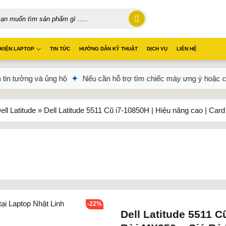
 KIỆN LAPTOP
TIN TỨC
HƯỚNG DẪN KỸ THUẬT
DỊCH VỤ
LIÊN HỆ
ủng hộ
✦
Nếu cần hỗ trợ tìm chiếc máy ưng ý hoặc có bất kỳ thắc m
ell Latitude
»
Dell Latitude 5511 Cũ i7-10850H | Hiệu năng cao | C
-22%
Dell Latitude 5511 C