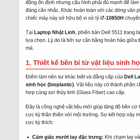
động ổn định nhưng cấu hình phải đủ mạnh để làm đ
1
Có
Sản phẩm
đáng cân nhắc. Khác hoàn toàn với các dòng văn ph
chiếc máy này sở hữu bộ vi xử lý
i7-10850H
chuyên
Tại
Laptop Nhật Linh
, phiên bản Dell 5511 trang b
lựa chọn. Lý do là bởi sự cân bằng hoàn hảo giữa t
mà.
1. Thiết kế bền bỉ từ vật liệu sinh h
Điểm làm nên sự khác biệt và đẳng cấp của
Dell L
sinh học (bioplastic)
. Vật liệu này có thành phần c
hợp cùng sợi thủy tinh (Glass Fiber) cao cấp.
Đây là công nghệ vật liệu mới giúp tăng độ bền cơ 
cực kỳ thân thiện với môi trường. Sự kết hợp này 
cực kỳ thích:
Cảm giác mướt tay đặc trưng:
Khi chạm tay vào