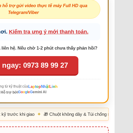
 hỗ trợ gửi video thực tế máy Full HD qua
Telegram/Viber
nơi.
Kiểm tra ưng ý mới thanh toán.
liên hệ. Nếu chờ 1-2 phút chưa thấy phản hồi?
 ngay: 0973 89 99 27
L
a
p
t
o
p
Nh
ậ
t
L
i
n
h
ng từ kỹ thuật của
ành trình phím sâu, gõ cực êm và có cụm phím số
Hệ thống tản nh
G
o
o
g
l
e
G
emini AI
Hỗ trợ bởi
Numpad tiện lợi.
khi giao
✦
🎁 Chuột không dây & Túi chống sốc
✦
KHUY