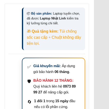
Huỳnh Thanh Hùng
-
📦
Bộ sản phẩm:
Laptop tuyển chọn,
(09xxxx6588) đã mua
4
đã được
Laptop Nhật Linh
kiểm tra
ngày trước
kỹ lưỡng từng chi tiết.
Lê Khắc Sinh
-
🎁
Quà tặng kèm:
Túi chống
(09xxxx5005) đã mua
2
sốc cao cấp + Chuột không dây
ngày trước
tiện lợi.
Kiều Công Tiễn
-
(09xxxx3274) đã mua
5
ngày trước
Giá khuyến mãi:
Áp dụng
✅
Huỳnh Thanh Hải
-
gói bảo hành
06 tháng
.
(09xxxx0007) đã mua
7 giờ
BẢO HÀNH 12 THÁNG:
🛡️
trước (10:24:01)
Quý khách liên hệ
0973 89
Lâm hoài an
-
99 27
để nâng cấp gói.
(09xxxx8552) đã mua
2 giờ
1 đổi 1
trong
15 ngày
đầu
🔄
trước (05:24:01)
nếu có lỗi phần cứng.