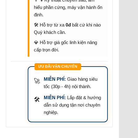
hiểu phần cứng, máy vận hành ổn
định.
🛠️ Hỗ trợ từ xa
0đ
bất cứ khi nào
Quý khách cần.
💎 Hỗ trợ giá gốc linh kiện nâng
cấp trọn đời.
ƯU ĐÃI VẬN CHUYỂN
MIỄN PHÍ:
Giao hàng siêu
🚀
tốc (30p - 4h) nội thành.
MIỄN PHÍ:
Lắp đặt & hướng
🛠️
dẫn sử dụng tận nơi chuyên
nghiệp.