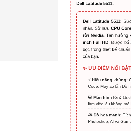
Dell Latitude 5511:
Dell Latitude 5511:
Sức 
nhân. Sở hữu
CPU Core
rời Nvidia
. Tận hưởng k
inch Full HD
. Được bổ 
bọc trong thiết kế chuẩn
của bạn.
✨ ƯU ĐIỂM NỔI BẬT
⚡
Hiệu năng khủng:
C
Code, Máy ảo lẫn Đồ h
💻
Màn hình lớn:
15.6 
làm việc lâu không mỏi
🎮
Đồ họa mạnh:
Tích
Photoshop, AI và Game g