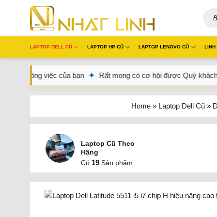
Chuyển
Tìm
đến
kiếm:
nội
dung
LAPTOP DELL CŨ
LAPTOP HP CŨ
LAPTOP LENOVO CŨ
LINH
việc của bạn
✦
Rất mong có cơ hội được Quý khách tin tưởng và 
Home
»
Laptop Dell Cũ
»
D
Laptop Cũ Theo
Hãng
19
Có
Sản phẩm
Dell Latitude
19
Có
Sản phẩm