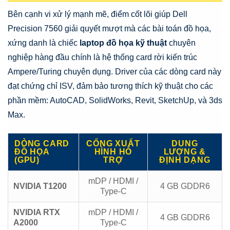
Bên cạnh vi xử lý mạnh mẽ, điểm cốt lõi giúp Dell
Precision 7560 giải quyết mượt mà các bài toán đồ họa,
xứng danh là chiếc
laptop đồ họa kỹ thuật
chuyên
nghiệp hàng đầu chính là hệ thống card rời kiến trúc
Ampere/Turing chuyên dụng. Driver của các dòng card này
đạt chứng chỉ ISV, đảm bảo tương thích kỹ thuật cho các
phần mềm: AutoCAD, SolidWorks, Revit, SketchUp, và 3ds
Max.
DÒNG CARD
CỔNG XUẤT
DUNG
ĐỒ HỌA
HÌNH HỖ
LƯỢNG &
(GPU)
TRỢ
ĐỊNH DẠNG
mDP / HDMI /
NVIDIA T1200
4 GB GDDR6
Type-C
NVIDIA RTX
mDP / HDMI /
4 GB GDDR6
A2000
Type-C