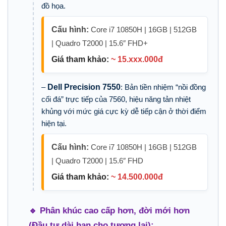
đồ họa.
Cấu hình:
Core i7 10850H | 16GB | 512GB
| Quadro T2000 | 15.6″ FHD+
Giá tham khảo:
~ 15.xxx.000đ
–
Dell Precision 7550
: Bản tiền nhiệm “nồi đồng
cối đá” trực tiếp của 7560, hiệu năng tản nhiệt
khủng với mức giá cực kỳ dễ tiếp cận ở thời điểm
hiện tại.
Cấu hình:
Core i7 10850H | 16GB | 512GB
| Quadro T2000 | 15.6″ FHD
Giá tham khảo:
~ 14.500.000đ
🔹 Phân khúc cao cấp hơn, đời mới hơn
(Đầu tư dài hạn cho tương lai):