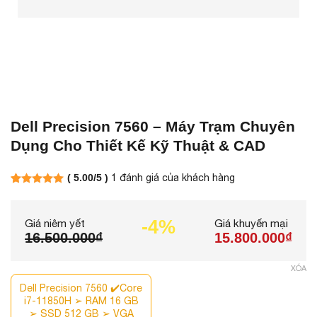
Laptop Cũ Giá Rẻ
Có
29
Sản phẩm
Laptop cũ giá rẻ phổ
cập tin học
Có
17
Sản phẩm
Dell Precision 7560 – Máy Trạm Chuyên
Dụng Cho Thiết Kế Kỹ Thuật & CAD
Laptop Cũ Theo Yêu
Cầu
( 5.00/5 )
1
đánh giá của khách hàng
Có
32
Sản phẩm
5.00
1
trên
5 dựa trên
đánh giá
-4%
Giá niêm yết
Giá khuyến mại
16.500.000₫
15.800.000₫
Laptop Dell Cũ
Có
39
Sản phẩm
XÓA
Dell Precision 7560 ✔️Core
i7-11850H ➢ RAM 16 GB
Laptop Doanh Nhân
➢ SSD 512 GB ➢ VGA
Có
22
Sản phẩm