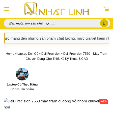
Chuyển
đến
nội
dung
Tìm
kiếm:
hững sản phẩm chất lượng, mức giá tiết kiệm nhất và phù hợp tuyệ
Home
»
Laptop Dell Cũ
»
Dell Precision
»
Dell Precision 7560 – Máy Trạm
Chuyên Dụng Cho Thiết Kế Kỹ Thuật & CAD
Laptop Cũ Theo Hãng
Có
19
Sản phẩm
-4%
Dell Latitude