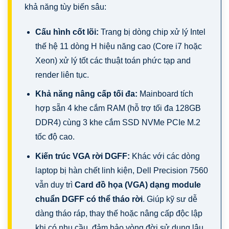
khả năng tùy biến sâu:
Cấu hình cốt lõi:
Trang bị dòng chip xử lý Intel
RAM Laptop
Có
2
Sản phẩm
thế hệ 11 dòng H hiệu năng cao (Core i7 hoặc
Xeon) xử lý tốt các thuật toán phức tạp and
render liên tục.
RAM Laptop DDR4
Khả năng nâng cấp tối đa:
Mainboard tích
Có
2
Sản phẩm
hợp sẵn 4 khe cắm RAM (hỗ trợ tối đa 128GB
DDR4) cùng 3 khe cắm SSD NVMe PCIe M.2
Sạc (Adaptor) Laptop
tốc độ cao.
Dell
Có
1
Sản phẩm
Kiến trúc VGA rời DGFF:
Khác với các dòng
laptop bị hàn chết linh kiện, Dell Precision 7560
vẫn duy trì
Card đồ họa (VGA) dạng module
Sạc (Charger) Laptop
chuẩn DGFF có thể tháo rời
. Giúp kỹ sư dễ
Có
1
Sản phẩm
dàng tháo ráp, thay thế hoặc nâng cấp độc lập
khi có nhu cầu, đảm bảo vòng đời sử dụng lâu