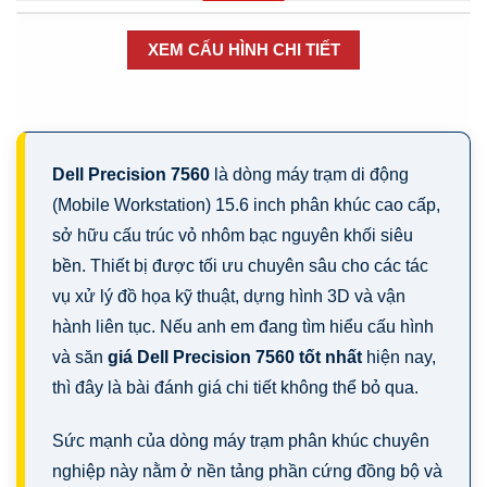
Hồ Thị Lợi
- (09xxxx3632) đã mua
5 ngày trước
Linh Kiện Laptop
Có
9
Sản phẩm
XEM CẤU HÌNH CHI TIẾT
Lưu Thị Hoa
- (09xxxx6806) đã mua
9 giờ trước (23:27:57)
Lâm Quang Huy
- (09xxxx2377) đã mua
5 ngày trước
Màn hình Laptop
Có
3
Sản phẩm
Hòang Văn Cuông
- (09xxxx4365) đã mua
2 giờ trước
Dell Precision 7560
là dòng máy trạm di động
(16:27:57)
(Mobile Workstation) 15.6 inch phân khúc cao cấp,
Tuấn minh
- (09xxxx9047) đã mua
hôm qua
Màn hình Laptop Dell
sở hữu cấu trúc vỏ nhôm bạc nguyên khối siêu
Có
3
Sản phẩm
bền. Thiết bị được tối ưu chuyên sâu cho các tác
Đinh Thị Hường
- (09xxxx4145) đã mua
6 giờ trước
(20:27:57)
vụ xử lý đồ họa kỹ thuật, dựng hình 3D và vận
hành liên tục. Nếu anh em đang tìm hiểu cấu hình
Lâm Quốc Hùng
- (09xxxx2638) đã mua
3 giờ trước
Pin (Battery) Lenovo
Thinkpad
và săn
giá Dell Precision 7560 tốt nhất
hiện nay,
(17:27:57)
Có
1
Sản phẩm
thì đây là bài đánh giá chi tiết không thể bỏ qua.
Sức mạnh của dòng máy trạm phân khúc chuyên
Pin Laptop
nghiệp này nằm ở nền tảng phần cứng đồng bộ và
Có
1
Sản phẩm