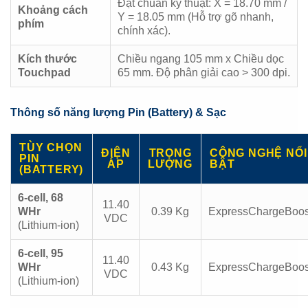
Đạt chuẩn kỹ thuật: X = 18.70 mm /
Khoảng cách
Y = 18.05 mm (Hỗ trợ gõ nhanh,
phím
chính xác).
Kích thước
Chiều ngang 105 mm x Chiều dọc
Touchpad
65 mm. Độ phân giải cao > 300 dpi.
Thông số năng lượng Pin (Battery) & Sạc
TÙY CHỌN
ĐIỆN
TRỌNG
CÔNG NGHỆ NỔI
PIN
ÁP
LƯỢNG
BẬT
(BATTERY)
6-cell, 68
11.40
WHr
0.39 Kg
ExpressChargeBoos
VDC
(Lithium-ion)
6-cell, 95
11.40
WHr
0.43 Kg
ExpressChargeBoos
VDC
(Lithium-ion)