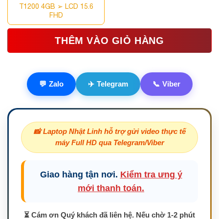
T1200 4GB ➢ LCD 15.6
FHD
Laptop Đồ Họa - Cấu
THÊM VÀO GIỎ HÀNG
Hình Khủng
Có
12
Sản phẩm
💬
Zalo
✈️
Telegram
📞
Viber
Laptop HP Cũ
Có
2
Sản phẩm
📸 Laptop Nhật Linh hỗ trợ gửi video thực tế
Laptop Lenovo Cũ
máy Full HD qua Telegram/Viber
Có
6
Sản phẩm
Giao hàng tận nơi.
Kiểm tra ưng ý
Laptop Lenovo
mới thanh toán.
Thinkpad L Series
Có
1
Sản phẩm
⏳ Cám ơn Quý khách đã liên hệ. Nếu chờ 1-2 phút