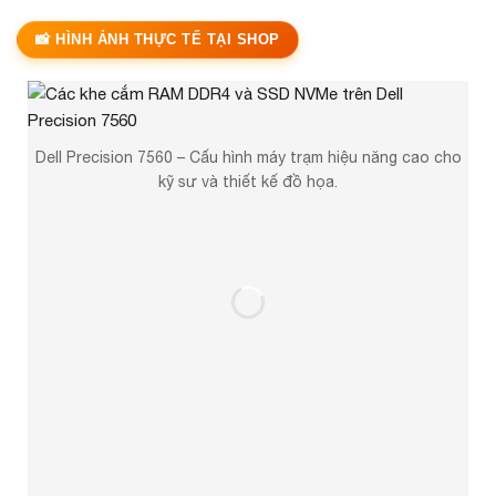
Có
19
Sản phẩm
📸 HÌNH ẢNH THỰC TẾ TẠI SHOP
Dell Precision
Có
19
Sản phẩm
Dell Precision 7560 – Cấu hình máy trạm hiệu năng cao cho
kỹ sư và thiết kế đồ họa.
HP Elite
Có
1
Sản phẩm
HP ZBook
Có
1
Sản phẩm
Khuyến Mãi
Có
1
Sản phẩm