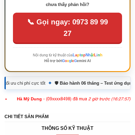
chưa thấy phản hồi?
Laptop Sinh Viên -
Văn Phòng
📞 Gọi ngay: 0973 89 99
Có
22
Sản phẩm
27
Lenovo ThinkPad T
Series
L
a
p
t
o
p
Nh
ậ
t
L
i
n
h
Nội dung từ kỹ thuật của
Có
3
Sản phẩm
G
o
o
g
l
e
G
emini AI
Hỗ trợ bởi
Lenovo ThinkPad X
cực tốt
✦
🛡️
Bảo hành 06 tháng – Test ứng dụng đổi trả 03 ngày
Series
Có
2
Sản phẩm
Hà Mỹ Dung
- (09xxxx8498) đã mua
2 giờ trước (16:27:57)
Dương Hòa Thuận
- (09xxxx0305) đã mua
2 giờ trước
Linh Kiện Khác
CHI TIẾT SẢN PHẨM
(16:27:57)
Có
1
Sản phẩm
THÔNG SỐ KỸ THUẬT
Minh Trí
- (09xxxx0737) đã mua
2 giờ trước (16:27:57)