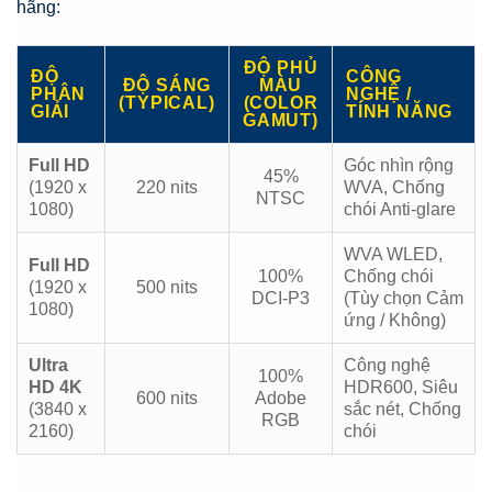
hãng:
ĐỘ PHỦ
ĐỘ
CÔNG
ĐỘ SÁNG
MÀU
PHÂN
NGHỆ /
(TYPICAL)
(COLOR
GIẢI
TÍNH NĂNG
GAMUT)
Full HD
Góc nhìn rộng
45%
(1920 x
220 nits
WVA, Chống
NTSC
1080)
chói Anti-glare
WVA WLED,
Full HD
100%
Chống chói
(1920 x
500 nits
DCI-P3
(Tùy chọn Cảm
1080)
ứng / Không)
Ultra
Công nghệ
100%
HD 4K
HDR600, Siêu
600 nits
Adobe
(3840 x
sắc nét, Chống
RGB
2160)
chói