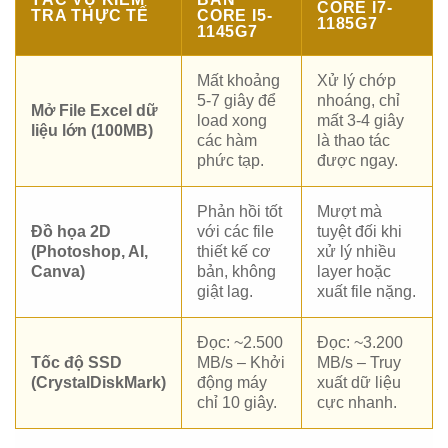
CORE I7-
TRA THỰC TẾ
CORE I5-
1185G7
1145G7
Mất khoảng
Xử lý chớp
5-7 giây để
nhoáng, chỉ
Mở File Excel dữ
load xong
mất 3-4 giây
liệu lớn (100MB)
các hàm
là thao tác
phức tạp.
được ngay.
Phản hồi tốt
Mượt mà
Đồ họa 2D
với các file
tuyệt đối khi
(Photoshop, AI,
thiết kế cơ
xử lý nhiều
Canva)
bản, không
layer hoặc
giật lag.
xuất file nặng.
Đọc: ~2.500
Đọc: ~3.200
Tốc độ SSD
MB/s – Khởi
MB/s – Truy
(CrystalDiskMark)
động máy
xuất dữ liệu
chỉ 10 giây.
cực nhanh.