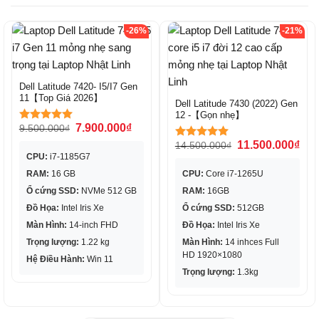
-26%
-21%
Dell Latitude 7420- I5/I7 Gen
11【Top Giá 2026】
Dell Latitude 7430 (2022) Gen
12 -【Gọn nhẹ】
7.900.000
₫
9.500.000
₫
Được xếp
hạng
5.00
11.500.000
₫
14.500.000
₫
Được xếp
5 sao
CPU:
i7-1185G7
hạng
5.00
5 sao
RAM:
16 GB
CPU:
Core i7-1265U
Ổ cứng SSD:
NVMe 512 GB
RAM:
16GB
Đồ Họa:
Intel Iris Xe
Ổ cứng SSD:
512GB
Màn Hình:
14-inch FHD
Đồ Họa:
Intel Iris Xe
Trọng lượng:
1.22 kg
Màn Hình:
14 inhces Full
HD 1920×1080
Hệ Điều Hành:
Win 11
Trọng lượng:
1.3kg