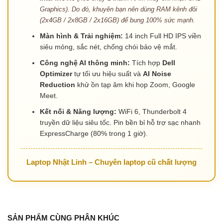
Graphics). Do đó, khuyên bạn nên dùng RAM kênh đôi
Thay Mainboard
Laptop
(2x4GB / 2x8GB / 2x16GB) để bung 100% sức mạnh.
Có
1
Sản phẩm
Màn hình & Trải nghiệm:
14 inch Full HD IPS viền
siêu mỏng, sắc nét, chống chói bảo vệ mắt.
Công nghệ AI thông minh:
Tích hợp
Dell
Optimizer
tự tối ưu hiệu suất và
AI Noise
Reduction
khử ồn tạp âm khi họp Zoom, Google
Meet.
Kết nối & Năng lượng:
WiFi 6, Thunderbolt 4
truyền dữ liệu siêu tốc. Pin bền bỉ hỗ trợ sạc nhanh
ExpressCharge (80% trong 1 giờ).
Laptop Nhật Linh – Chuyên laptop cũ chất lượng
SẢN PHẨM CÙNG PHÂN KHÚC