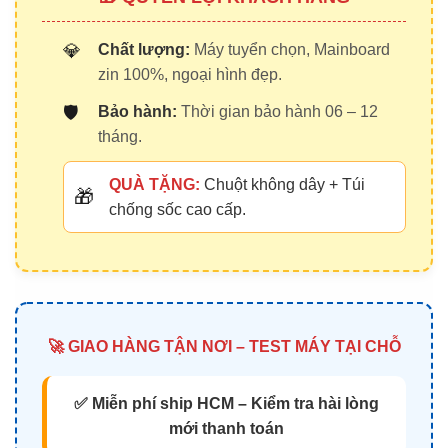
💎
Chất lượng:
Máy tuyển chọn, Mainboard
zin 100%, ngoại hình đẹp.
🛡️
Bảo hành:
Thời gian bảo hành 06 – 12
tháng.
QUÀ TẶNG:
Chuột không dây + Túi
🎁
chống sốc cao cấp.
🚀 GIAO HÀNG TẬN NƠI – TEST MÁY TẠI CHỖ
✅ Miễn phí ship HCM – Kiểm tra hài lòng
mới thanh toán