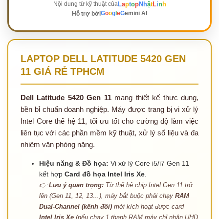
L
a
p
t
o
p
Nh
ậ
t
L
i
n
h
Nội dung từ kỹ thuật của
G
o
o
g
l
e
G
emini AI
Hỗ trợ bởi
RAM Laptop
Có
2
Sản phẩm
LAPTOP DELL LATITUDE 5420 GEN
11 GIÁ RẺ TPHCM
RAM Laptop DDR4
Có
2
Sản phẩm
Dell Latitude 5420 Gen 11
mang thiết kế thực dụng,
bền bỉ chuẩn doanh nghiệp. Máy được trang bị vi xử lý
Intel Core thế hệ 11, tối ưu tốt cho cường độ làm việc
Sạc (Adaptor) Laptop
liên tục với các phần mềm kỹ thuật, xử lý số liệu và đa
Dell
nhiệm văn phòng nặng.
Có
1
Sản phẩm
Hiệu năng & Đồ họa:
Vi xử lý Core i5/i7 Gen 11
kết hợp
Card đồ họa Intel Iris Xe
.
Sạc (Charger) Laptop
👉
Lưu ý quan trọng:
Từ thế hệ chip Intel Gen 11 trở
Có
1
Sản phẩm
lên (Gen 11, 12, 13…), máy bắt buộc phải chạy
RAM
Dual-Channel (kênh đôi)
mới kích hoạt được card
Intel Iris Xe
(nếu chạy 1 thanh RAM máy chỉ nhận UHD