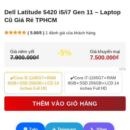
Dell Latitude 5420 i5/i7 Gen 11 – Laptop
Laptop Sinh Viên -
Văn Phòng
Cũ Giá Rẻ TPHCM
Có
22
Sản phẩm
( 5.00/5 )
1
đánh giá của khách hàng
5.00
1
trên
5 dựa trên
Lenovo ThinkPad T
đánh giá
Series
-5%
Giá niêm yết
Giá khuyến mại
Có
3
Sản phẩm
7.900.000₫
7.500.000₫
XÓA
Lenovo ThinkPad X
✔️Core i5-1145G7➢RAM
✔️Core i7-1165G7➢RAM
Series
8GB➢SSD 256GB➢LCD 14
8GB➢SSD 256GB➢LCD 14
Có
2
Sản phẩm
inches Full HD
inches Full HD
THÊM VÀO GIỎ HÀNG
Linh Kiện Khác
Có
1
Sản phẩm
💬
Zalo
✈️
Telegram
📞
Viber