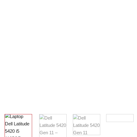
Có
19
Sản phẩm
Dell Precision
Có
19
Sản phẩm
HP Elite
Có
1
Sản phẩm
HP ZBook
Có
1
Sản phẩm
Khuyến Mãi
Có
1
Sản phẩm