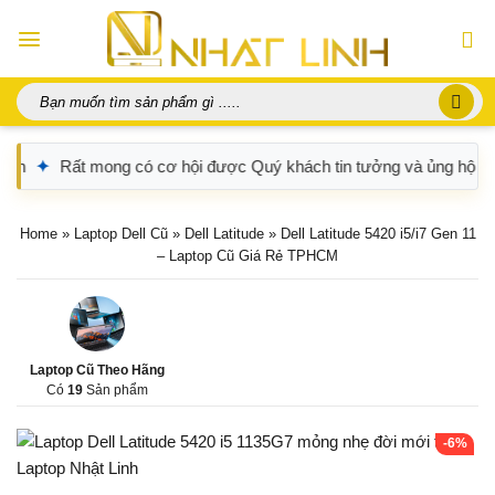
Chuyển
đến
nội
dung
Tìm
kiếm:
 có cơ hội được Quý khách tin tưởng và ủng hộ
✦
Nếu cần hỗ trợ
Home
»
Laptop Dell Cũ
»
Dell Latitude
»
Dell Latitude 5420 i5/i7 Gen 11
– Laptop Cũ Giá Rẻ TPHCM
Laptop Cũ Theo Hãng
Có
19
Sản phẩm
-6%
Dell Latitude