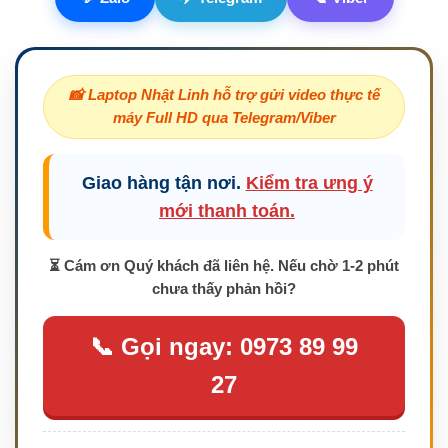
Linh Kiện Laptop
Có
9
Sản phẩm
📸 Laptop Nhật Linh hỗ trợ gửi video thực tế
máy Full HD qua Telegram/Viber
Màn hình Laptop
Có
3
Sản phẩm
Giao hàng tận nơi.
Kiểm tra ưng ý
mới thanh toán.
Màn hình Laptop Dell
Có
3
Sản phẩm
⏳ Cám ơn Quý khách đã liên hệ. Nếu chờ 1-2 phút
chưa thấy phản hồi?
Pin (Battery) Lenovo
Thinkpad
📞 Gọi ngay: 0973 89 99
Có
1
Sản phẩm
27
Pin Laptop
Có
1
Sản phẩm