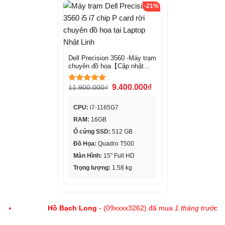
-21%
Dell Precision 3560 -Máy trạm
chuyên đồ họa【Cập nhật
mới nhất】
9.400.000
₫
11.900.000
₫
Được xếp
hạng
5.00
5 sao
CPU:
i7-1165G7
RAM:
16GB
Ổ cứng SSD:
512 GB
Đồ Họa:
Quadro T500
Màn Hình:
15" Full HD
Trọng lượng:
1.58 kg
Hồ Bạch Long
- (09xxxx3262) đã mua
1 tháng trước
(01/07/2026)