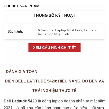
CHI TIẾT SẢN PHẨM
Minh Trí
- (09xxxx5051) đã mua
10 giờ trước (03:18:13)
THÔNG SỐ KỸ THUẬT
Nhật Minh
- (09xxxx4190) đã mua
1 giờ trước (18:18:13)
Đào Hữu Ân
- (09xxxx3110) đã mua
2 giờ trước (19:18:13)
6 tháng tại Laptop Nhật Linh, 12 tháng
Bảo hành:
tại Laptop Nhật Linh
Lâm Trọng Nghĩa
- (09xxxx8498) đã mua
4 giờ trước
(21:18:13)
XEM CẤU HÌNH CHI TIẾT
Châu Văn Dũng
- (09xxxx8883) đã mua
7 giờ trước
(00:18:13)
Huỳnh Văn Đạt
- (09xxxx1277) đã mua
1 giờ trước (18:18:13)
ĐÁNH GIÁ TOÀN
Cao Duy Tâm
- (09xxxx5379) đã mua
10 giờ trước (03:18:13)
DIỆN DELL LATITUDE 5420: HIỆU NĂNG, ĐỘ BỀN VÀ
Lê NHất linh
- (09xxxx3672) đã mua
2 giờ trước (19:18:13)
TRẢI NGHIỆM THỰC TẾ
Hoàng Mạnh Chúc
- (09xxxx8564) đã mua
1 tháng trước
Dell Latitude 5420
là dòng laptop doanh nhân ra mắt năm
(01/07/2026)
2021, sở hữu sự cân bằng hoàn hảo giữa hiệu suất vượt