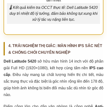
🌡️ Kết quả kiểm tra OCCT thực tế: Dell Latitude 5420
duy trì nhiệt độ lý tưởng, đảm bảo không tụt xung khi
xử lý tác vụ nặng liên tục.
4. TRẢI NGHIỆM THỊ GIÁC: MÀN HÌNH IPS SẮC NÉT
& CHỐNG CHÓI CHUYÊN NGHIỆP
Dell Latitude 5420
sở hữu màn hình 14 inch với độ phân
giải Full HD (1920×1080), kết hợp cùng tấm nền
IPS cao
cấp
. Điều này mang lại chất lượng hiển thị chi tiết, màu
sắc trung thực và đặc biệt là góc nhìn rộng lên đến 178 độ,
giúp hình ảnh không bị biến đổi màu sắc dù nhìn từ góc độ
nào.
Điểm cộng lớn cho dân văn phòng là công nghệ
Anti-