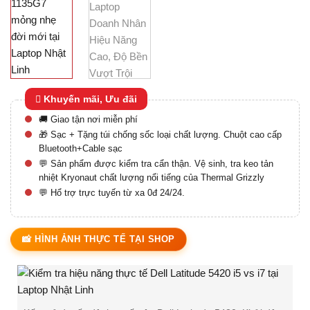
Laptop Cũ Giá Rẻ
Có
29
Sản phẩm
Laptop cũ giá rẻ phổ
cập tin học
Khuyến mãi, Ưu đãi
Có
17
Sản phẩm
🚚 Giao tận nơi miễn phí
🎁 Sạc + Tặng túi chống sốc loại chất lượng. Chuột cao cấp
Bluetooth+Cable sạc
Laptop Cũ Theo Yêu
💬 Sản phẩm được kiểm tra cẩn thận. Vệ sinh, tra keo tản
Cầu
Có
32
Sản phẩm
nhiệt Kryonaut chất lượng nổi tiếng của Thermal Grizzly
💬 Hổ trợ trực tuyến từ xa 0đ 24/24.
Laptop Dell Cũ
📸 HÌNH ẢNH THỰC TẾ TẠI SHOP
Có
39
Sản phẩm
Laptop Doanh Nhân
Có
22
Sản phẩm