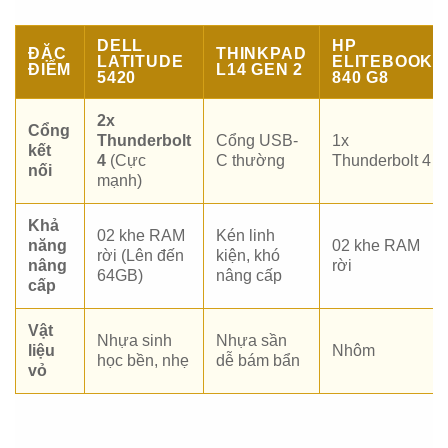
DELL
HP
ĐẶC
THINKPAD
LATITUDE
ELITEBOOK
ĐIỂM
L14 GEN 2
5420
840 G8
2x
Cổng
Thunderbolt
Cổng USB-
1x
kết
4
(Cực
C thường
Thunderbolt 4
nối
mạnh)
Khả
02 khe RAM
Kén linh
năng
02 khe RAM
rời (Lên đến
kiện, khó
nâng
rời
64GB)
nâng cấp
cấp
Vật
Nhựa sinh
Nhựa sần
liệu
Nhôm
học bền, nhẹ
dễ bám bẩn
vỏ