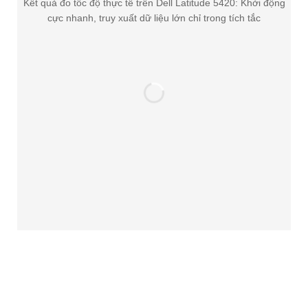
Kết quả đo tốc độ thực tế trên Dell Latitude 5420: Khởi động
cực nhanh, truy xuất dữ liệu lớn chỉ trong tích tắc
Laptop Đồ Họa - Cấu
Hình Khủng
Có
12
Sản phẩm
Laptop HP Cũ
Có
2
Sản phẩm
Laptop Lenovo Cũ
Có
6
Sản phẩm
Laptop Lenovo
Thinkpad L Series
Có
1
Sản phẩm