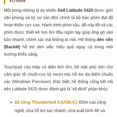
VÔ HẠN
Một trong những lý do khiến
Dell Latitude 5420
được giới
văn phòng và kỹ sư săn đón chính là bộ bàn phím đạt độ
hoàn thiện cực cao. Hành trình phím sâu, độ nảy tốt và các
phím được thiết kế hơi ôm đầu ngón tay giúp ông gõ văn
bản nhanh, chính xác mà không bị mỏi. Hệ thống
đèn nền
(Backlit)
hỗ trợ làm việc hiệu quả ngay cả trong môi
trường thiếu sáng.
Touchpad của máy có diện tích lớn, bề mặt phủ mịn cho
cảm giác rê chuột cực kỳ mượt mà, hỗ trợ đa điểm chuẩn
xác (Windows Precision). Đặc biệt, hệ thống cổng kết nối
trên Latitude 5420 được đánh giá là “vô địch” phân khúc:
02 cổng Thunderbolt 4 (USB-C):
Đỉnh cao công
nghệ, vừa hỗ trợ sạc nhanh, vừa xuất hình 4K và