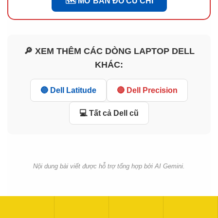
🗺️ MỞ BẢN ĐỒ CỦ CHI
🔎 XEM THÊM CÁC DÒNG LAPTOP DELL
KHÁC:
🔵 Dell Latitude
🔴 Dell Precision
💻 Tất cả Dell cũ
Nội dung bài viết được hỗ trợ tổng hợp bởi AI Gemini.
1 đánh giá cho
Dell Latitude 5420 i5/i7 Gen 11 –