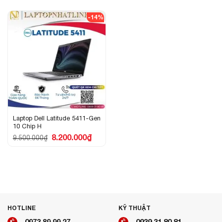
-14%
Laptop Dell Latitude 5411-Gen
10 Chip H
8.200.000
₫
9.500.000
₫
HOTLINE
KỸ THUẬT
0973 89 99 27
0939 31 80 81