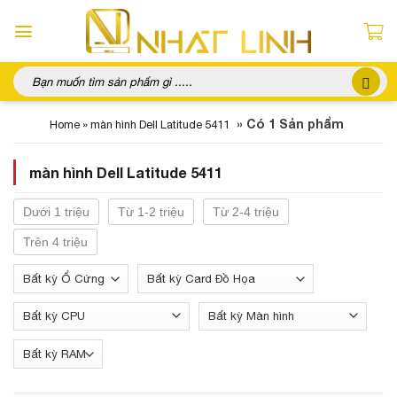
Chuyển
đến
nội
dung
Tìm
kiếm:
»
Có 1 Sản phẩm
Home
»
màn hình Dell Latitude 5411
màn hình Dell Latitude 5411
Dưới 1 triệu
Từ 1-2 triệu
Từ 2-4 triệu
Trên 4 triệu