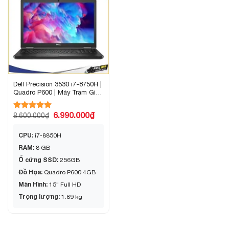
Dell Precision 3530 i7-8750H |
Quadro P600 | Máy Trạm Giá
Rẻ
6.990.000
₫
8.600.000
₫
Được xếp
hạng
5.00
5 sao
CPU:
i7-8850H
RAM:
8 GB
Ổ cứng SSD:
256GB
Đồ Họa:
Quadro P600 4GB
Màn Hình:
15" Full HD
Trọng lượng:
1.89 kg