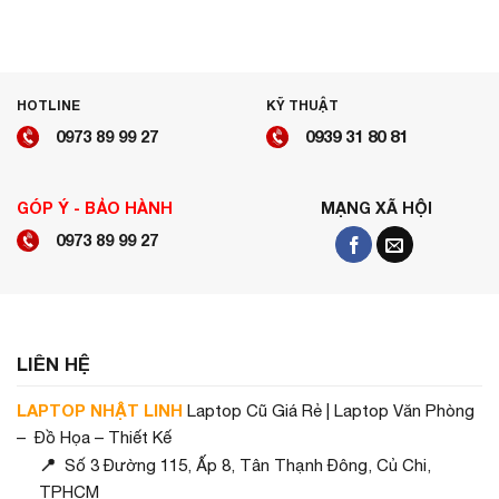
HOTLINE
KỸ THUẬT
0973 89 99 27
0939 31 80 81
GÓP Ý - BẢO HÀNH
MẠNG XÃ HỘI
0973 89 99 27
LIÊN HỆ
LAPTOP NHẬT LINH
Laptop Cũ Giá Rẻ | Laptop Văn Phòng
– Đồ Họa – Thiết Kế
📍
Số 3 Đường 115, Ấp 8, Tân Thạnh Đông, Củ Chi,
TPHCM