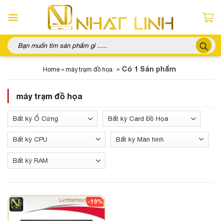
Chuyển
đến
nội
dung
Tìm
kiếm:
»
Có 1 Sản phẩm
Home
»
máy trạm đồ họa
máy trạm đồ họa
-19%