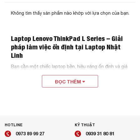
Không tìm thấy sản phẩm nào khớp với lựa chọn của bạn.
Laptop Lenovo ThinkPad L Series – Giải
pháp làm việc ổn định tại Laptop Nhật
Linh
Bạn cần một chiếc laptop bền, hiệu năng ổn định và giá
ThinkPad L Series
hợp lý?
là dòng máy đáng tin cậy
ĐỌC THÊM
cho dân văn phòng, sinh viên và người làm việc tại nhà.
Laptop Nhật Linh
Tại
, chúng tôi cung cấp máy nhập
Mỹ, zin 100%, cấu hình đa dạng và giá tốt.
HOTLINE
KỸ THUẬT
0973 89 99 27
0939 31 80 81