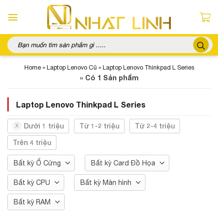
Chuyển
đến
nội
dung
Tìm
kiếm:
Home
»
Laptop Lenovo Cũ
»
Laptop Lenovo Thinkpad L Series
»
Có 1 Sản phẩm
Laptop Lenovo Thinkpad L Series
Dưới 1 triệu
Từ 1-2 triệu
Từ 2-4 triệu
Trên 4 triệu
Bất kỳ Ổ Cứng
Bất kỳ Card Đồ Họa
Bất kỳ CPU
Bất kỳ Màn hình
Bất kỳ RAM