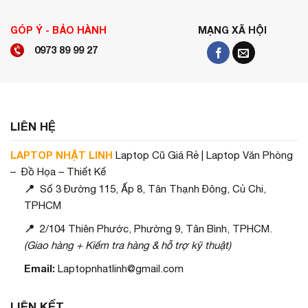
GÓP Ý - BẢO HÀNH
MẠNG XÃ HỘI
0973 89 99 27
LIÊN HỆ
LAPTOP NHẬT LINH
Laptop Cũ Giá Rẻ | Laptop Văn Phòng
Vì sao nên chọn ThinkPad L Series?
– Đồ Họa – Thiết Kế
Thiết kế chắc chắn:
Vỏ máy cứng cáp, chống sốc.
📍
Số 3 Đường 115, Ấp 8, Tân Thạnh Đông, Củ Chi,
Phù hợp khi di chuyển nhiều.
TPHCM
Hiệu năng ổn định:
Dùng chip Intel Core i5, i7. Kết hợp
📍
2/104 Thiên Phước, Phường 9, Tân Bình, TPHCM.
RAM 8–16GB và ổ SSD nhanh.
(Giao hàng + Kiểm tra hàng & hỗ trợ kỹ thuật)
Bàn phím gõ êm:
Gõ mượt, phản hồi tốt. Rất phù hợp
Email:
Laptopnhatlinh@gmail.com
cho dân văn phòng.
Đầy đủ kết nối:
Trang bị USB, HDMI, LAN, khe thẻ nhớ.
LIÊN KẾT