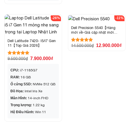
-26%
-11%
Dell Precision 5540【Hàng
mới về-Giá cập nhật mới
nhất】
Dell Latitude 7420- I5/I7 Gen
12.900.000
₫
14.500.000
₫
11【Top Giá 2026】
Được xếp
hạng
5.00
5 sao
7.900.000
₫
9.500.000
₫
Được xếp
hạng
5.00
5 sao
CPU:
i7-1185G7
RAM:
16 GB
Ổ cứng SSD:
NVMe 512 GB
Đồ Họa:
Intel Iris Xe
Màn Hình:
14-inch FHD
Trọng lượng:
1.22 kg
Hệ Điều Hành:
Win 11