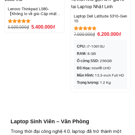
Lenovo Thinkpad L580-
【Không lo về giá-Cập nhật
Laptop Dell Latitude 5310-Gen
mới nhất】
10
5.400.000
₫
5.500.000
₫
Được xếp
hạng
5.00
6.200.000
₫
7.000.000
₫
Được xếp
5 sao
hạng
5.00
5 sao
CPU:
i7-10610U
RAM:
8 GB
Ổ cứng SSD:
256GB
Đồ Họa:
Intel® UHD
Màn Hình:
13.3-inch Full HD
Trọng lượng:
1.2 Kg
Laptop Sinh Viên – Văn Phòng
Trong thời đại công nghệ 4.0, laptop đã trở thành một