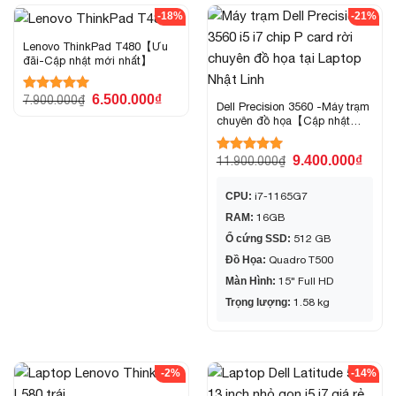
-18%
-21%
Lenovo ThinkPad T480【Ưu
đãi-Cập nhật mới nhất】
6.500.000
₫
7.900.000
₫
Được xếp
Dell Precision 3560 -Máy trạm
hạng
5.00
chuyên đồ họa【Cập nhật
5 sao
mới nhất】
9.400.000
₫
11.900.000
₫
Được xếp
hạng
5.00
5 sao
CPU:
i7-1165G7
RAM:
16GB
Ổ cứng SSD:
512 GB
Đồ Họa:
Quadro T500
Màn Hình:
15" Full HD
Trọng lượng:
1.58 kg
-2%
-14%