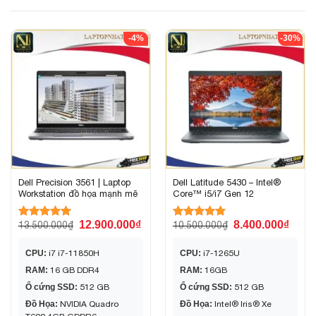
-4%
-30%
Dell Precision 3561 | Laptop
Dell Latitude 5430 – Intel®️
Workstation đồ họa mạnh mẽ
Core™️ i5/i7 Gen 12
12.900.000
₫
8.400.000
₫
13.500.000
₫
10.500.000
₫
Được xếp
Được xếp
hạng
5.00
hạng
5.00
5 sao
5 sao
CPU:
i7 i7-11850H
CPU:
i7-1265U
RAM:
16 GB DDR4
RAM:
16GB
Ổ cứng SSD:
512 GB
Ổ cứng SSD:
512 GB
Đồ Họa:
NVIDIA Quadro
Đồ Họa:
Intel® Iris® Xe