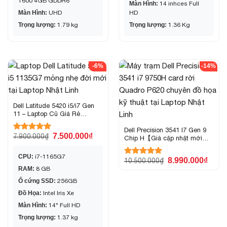
T600 4GB GDDR6
Màn Hình:
14 inhces Full
Màn Hình:
UHD
HD
Trọng lượng:
1.79 kg
Trọng lượng:
1.36 Kg
-6%
-14%
Dell Latitude 5420 i5/i7 Gen
11 – Laptop Cũ Giá Rẻ
TPHCM
Dell Precision 3541 I7 Gen 9
7.500.000
₫
7.900.000
₫
Được xếp
Chip H【Giá cập nhật mới
hạng
5.00
nhất】
5 sao
CPU:
i7-1165G7
8.990.000
₫
10.500.000
₫
Được xếp
RAM:
8 GB
hạng
5.00
5 sao
Ổ cứng SSD:
256GB
Đồ Họa:
Intel Iris Xe
Màn Hình:
14" Full HD
Trọng lượng:
1.37 kg