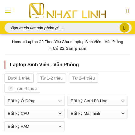
Chuyển
đến
nội
dung
Tìm
kiếm:
Home
»
Laptop Cũ Theo Yêu Cầu
»
Laptop Sinh Viên - Văn Phòng
»
Có 22 Sản phẩm
Laptop Sinh Viên - Văn Phòng
Dưới 1 triệu
Từ 1-2 triệu
Từ 2-4 triệu
Trên 4 triệu